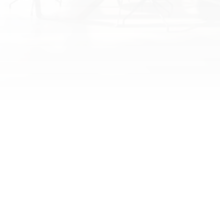
Címünk: Érd, Lőcsei u. 4-6, 2030
Nyitvatartásunk:
Hétfő: 8:00-16:00 
Kedd: 10:00-18:00 
Szerda: 9:00-17:00 
Csüt: 10:00-18:00 
Péntek: 8:00-16:00 
Elérhetsz minket telefonon is:
Birgán Viktor
Ügyvezető
Tulajdonos
•