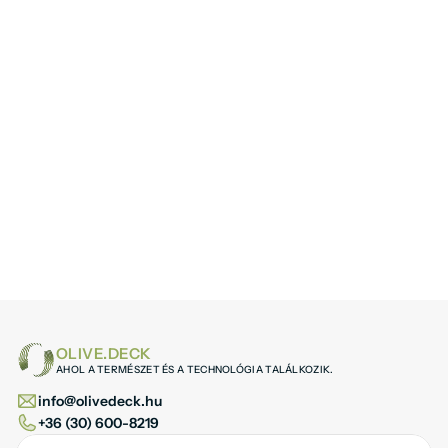
Tekintse meg személyesen kínálatunkat 
üzletünkben Érden.
Térkép útvonal beállítása
Térkép útvonal beállítása
OLIVE.DECK
AHOL A TERMÉSZET ÉS A TECHNOLÓGIA TALÁLKOZIK.
info@olivedeck.hu
+36 (30) 600-8219