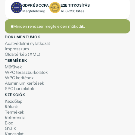
GDPR ÉS CCPA
E2E TITKOSÍTÁS
Megfelelőség
AES-256 bites
Minden rendszer megfelelően működik.
DOKUMENTUMOK
Adatvédelmi nyilatkozat
Impresszum
Oldaltérkép (XML)
TERMÉKEK
Műfüvek
WPC teraszburkolatok
WPC kerítések
Alumínium kerítések
SPC burkolatok
SZEKCIÓK
Kezdőlap
Rólunk
Termékek
Referencia
Blog
GY.I.K
Kapcsolat