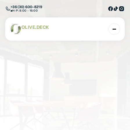
+36 (30) 600-8219
H-P: 8:00 - 16:00
OLIVE.DECK
AHOL A TERMÉSZET ÉS A TECHNOLÓGIA TAL
Vegye fel velünk a kapcsolatot és 
segítünk megvalósítani egyedi 
elképzeléseit!
Kezdőlap
/
Kapcsolat