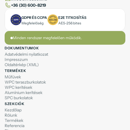
+36 (30) 600-8219
GDPR ÉS CCPA
E2E TITKOSÍTÁS
Megfelelőség
AES-256 bites
Minden rendszer megfelelően működik.
DOKUMENTUMOK
Adatvédelmi nyilatkozat
Impresszum
Oldaltérkép (XML)
TERMÉKEK
Műfüvek
WPC teraszburkolatok
WPC kerítések
Alumínium kerítések
SPC burkolatok
SZEKCIÓK
Kezdőlap
Rólunk
Termékek
Referencia