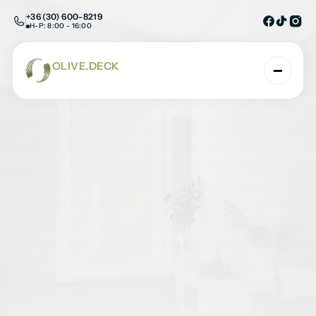
+36 (30) 600-8219
H-P: 8:00 - 16:00
OLIVE.DECK
AHOL A TERMÉSZET ÉS A TECHNOLÓGIA TAL
Adige Classic Grey
Kezdőlap
/
SPC burkolatok
/
Falburkolatk
/