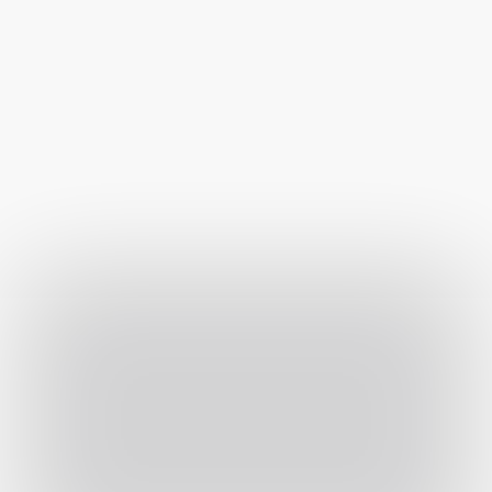
Tekintse meg személyesen kínálatunkat 
üzletünkben Érden.
Térkép útvonal beállítása
Térkép útvonal beállítása