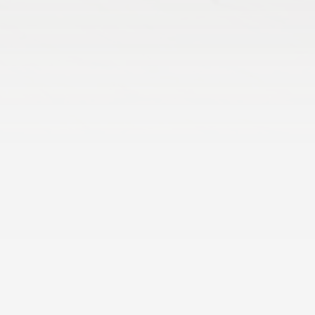
Árajánlatot kérek
Árajánlatot kérek
Az árajánlat díj és kötelezettségmentes.
emelt információk a termékről:
CSOMAG TARTALMA
2,356 M²
KOPÁSÁLLÓSÁG
34/AC6
Cikkszám:
54645
Méret:
1290 MM * 203 MM * 4,5 MM
Vastagság:
4,5 MM