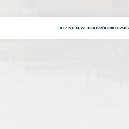
KEZDŐLAP
WEBSHOP
RÓLUNK
TERMÉ
LÓGIA TALÁLKOZIK.
TERMÉK KATEGÓRIÁK
Válasszon termékkategóriáink közül és válassza ki az Önnek 
leginkább megfelelő terméket.
MŰFÜVEK
AKCIÓ
WPC TERASZBURKOLATOK
WPC KERÍTÉSEK
ALUMÍNIUM KERÍTÉSEK
SPC BURKOLATOK
Te
Magasan UV álló termékek.