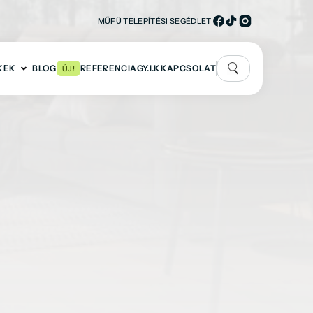
MŰFÜ TELEPÍTÉSI SEGÉDLET
KEK
BLOG
REFERENCIA
GY.I.K
KAPCSOLAT
ÚJ!
ÚJ SZOLGÁLTATÁS
KISZÁLLÍTÁS ÉS TELEPÍTÉS
A megrendelni kívánt termékeket kérheti kiszállítással és 
rmék ára:
professzionális telepítéssel együtt kedvezményes áron. 
13.499 Ft
±
/m2
Az alábbi ár kizárólag tájékoztató jellegű, nem 
minősül garantált eladási árnak. 
Pontos árért 
kérjük kérjen díjmentes árajánlatot.