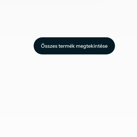
Összes termék megtekintése
Összes termék megtekintése
Smoked grayson SPC padló 
alátéttel
2,779 M2
AC5/33
5,2 MM
12390
±
/m²