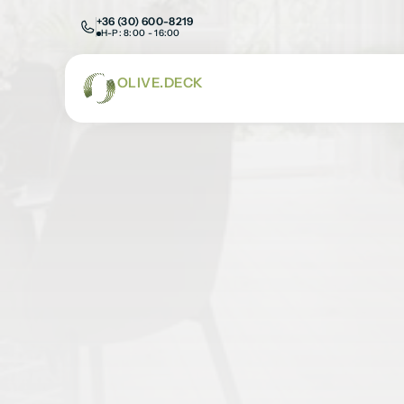
+36 (30) 600-8219
H-P: 8:00 - 16:00
OLIVE.DECK
AHOL A TERMÉSZET ÉS A TECHNO
Basel
Kezdőlap
/
SPC burkolatok
/
Padlóburkolatk
/