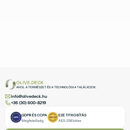
OLIVE.DECK
AHOL A TERMÉSZET ÉS A TECHNOLÓGIA TALÁLKOZIK.
info@olivedeck.hu
+36 (30) 600-8219
GDPR ÉS CCPA
E2E TITKOSÍTÁS
Megfelelőség
AES-256 bites