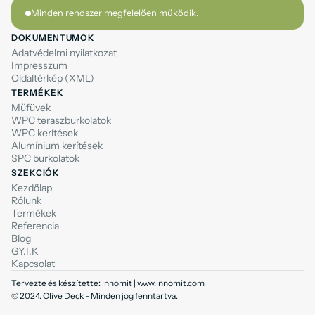
Minden rendszer megfelelően működik.
DOKUMENTUMOK
Adatvédelmi nyilatkozat
Impresszum
Oldaltérkép (XML)
TERMÉKEK
Műfüvek
WPC teraszburkolatok
WPC kerítések
Alumínium kerítések
SPC burkolatok
SZEKCIÓK
Kezdőlap
Rólunk
Termékek
Referencia
Blog
GY.I.K
Kapcsolat
Tervezte és készítette: Innomit | www.innomit.com
© 2024. Olive Deck - Minden jog fenntartva.