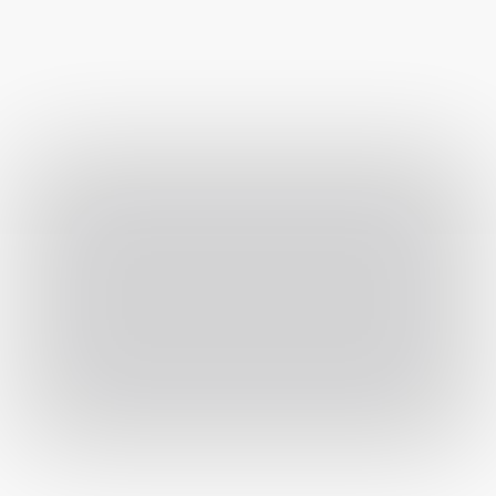
Tekintse meg személyesen kínálatunkat 
üzletünkben Érden.
Térkép útvonal beállítása
Térkép útvonal beállítása