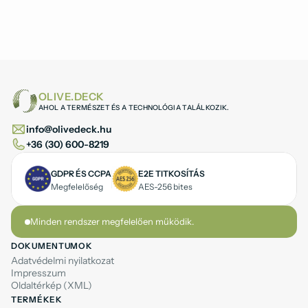
OLIVE.DECK
AHOL A TERMÉSZET ÉS A TECHNOLÓGIA TALÁLKOZIK.
info@olivedeck.hu
+36 (30) 600-8219
GDPR ÉS CCPA
E2E TITKOSÍTÁS
Megfelelőség
AES-256 bites
Minden rendszer megfelelően működik.
DOKUMENTUMOK
Adatvédelmi nyilatkozat
Impresszum
Oldaltérkép (XML)
TERMÉKEK