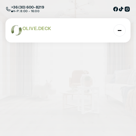
+36 (30) 600-8219
H-P: 8:00 - 16:00
OLIVE.DECK
AHOL A TERMÉSZET ÉS A TECHNOLÓGIA TAL
Grayson SPC padló 
alátéttel
Kezdőlap
/
SPC burkolatok
/
Padlóburkolatk
/