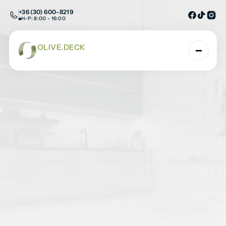
+36 (30) 600-8219
H-P: 8:00 - 16:00
OLIVE.DECK
AHOL A TERMÉSZET ÉS A TECHNOLÓGIA TAL
Hossegor
Kezdőlap
/
SPC burkolatok
/
Padlóburkolatk
/