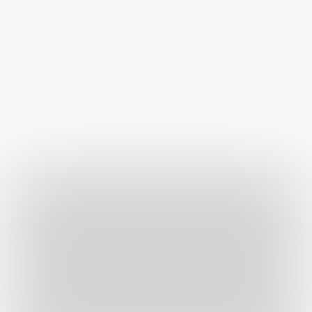
Tekintse meg személyesen kínálatunkat 
üzletünkben Érden.
Térkép útvonal beállítása
Térkép útvonal beállítása