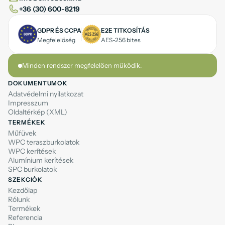
+36 (30) 600-8219
GDPR ÉS CCPA
E2E TITKOSÍTÁS
Megfelelőség
AES-256 bites
Minden rendszer megfelelően működik.
DOKUMENTUMOK
Adatvédelmi nyilatkozat
Impresszum
Oldaltérkép (XML)
TERMÉKEK
Műfüvek
WPC teraszburkolatok
WPC kerítések
Alumínium kerítések
SPC burkolatok
SZEKCIÓK
Kezdőlap
Rólunk
Termékek
Referencia