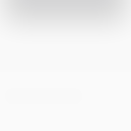
Összes termék megtekintése
Összes termék megtekintése
Whitesboro light SPC padló 