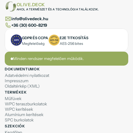
OLIVE.DECK
AHOL A TERMÉSZET ÉS A TECHNOLÓGIA TALÁLKOZIK.
info@olivedeck.hu
+36 (30) 600-8219
GDPR ÉS CCPA
E2E TITKOSÍTÁS
Megfelelőség
AES-256 bites
Minden rendszer megfelelően működik.
DOKUMENTUMOK
Adatvédelmi nyilatkozat
Impresszum
Oldaltérkép (XML)
TERMÉKEK
Műfüvek
WPC teraszburkolatok
WPC kerítések
Alumínium kerítések
SPC burkolatok
SZEKCIÓK
Kezdőlap