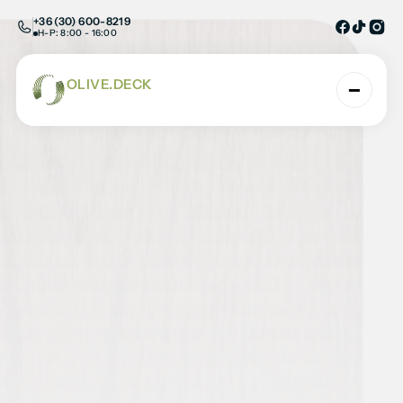
+36 (30) 600-8219
H-P: 8:00 - 16:00
OLIVE.DECK
AHOL A TERMÉSZET ÉS A TECHNOLÓGIA TAL
Faerezetes WPC kerítés
Kezdőlap
/
WPC kerítések
/