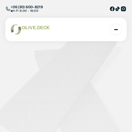
+36 (30) 600-8219
H-P: 8:00 - 16:00
OLIVE.DECK
AHOL A TERMÉSZET ÉS A TECHNOLÓGIA TAL
Primera24 burkolatok
Kezdőlap
/
WPC teraszburkolatok
/