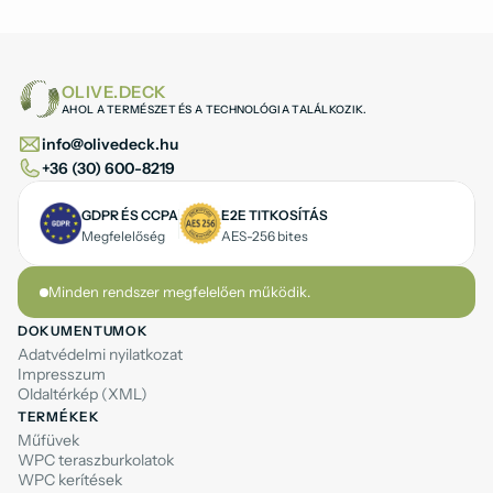
OLIVE.DECK
AHOL A TERMÉSZET ÉS A TECHNOLÓGIA TALÁLKOZIK.
info@olivedeck.hu
+36 (30) 600-8219
GDPR ÉS CCPA
E2E TITKOSÍTÁS
Megfelelőség
AES-256 bites
Minden rendszer megfelelően működik.
DOKUMENTUMOK
Adatvédelmi nyilatkozat
Impresszum
Oldaltérkép (XML)
TERMÉKEK
Műfüvek
WPC teraszburkolatok
WPC kerítések