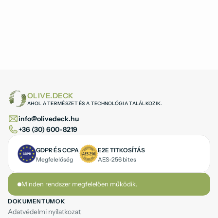
OLIVE.DECK
AHOL A TERMÉSZET ÉS A TECHNOLÓGIA TALÁLKOZIK.
info@olivedeck.hu
+36 (30) 600-8219
GDPR ÉS CCPA
E2E TITKOSÍTÁS
Megfelelőség
AES-256 bites
Minden rendszer megfelelően működik.
DOKUMENTUMOK
Adatvédelmi nyilatkozat