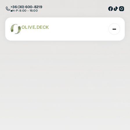
+36 (30) 600-8219
H-P: 8:00 - 16:00
OLIVE.DECK
AHOL A TERMÉSZET ÉS A TECHNOLÓGIA TAL
Colonial Taupe
Kezdőlap
/
SPC burkolatok
/
Falburkolatk
/