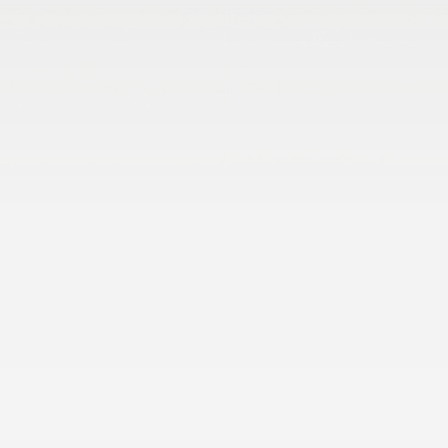
Termék leírás:
Akár meleg, fahatású felületekre vágysz, akár a 
kőburkolatok hűvös letisztultságára, a Ceramin®-nal 